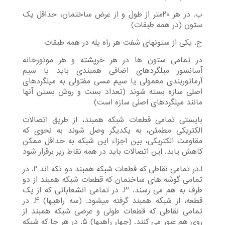
ب. در هر 20متر از طول و از عرض ساختمان، حداقل یک
ستون (در همه طبقات)
ج. یکی از ستونهای شفت هر راه پله در همه طبقات
در تمامی ستون ها در هر خرپشته و هر موتورخانه
آسانسور میلگردهای اضافی همبندی باید با سیم
آرماتوربندی معمولی یا سیم مسی مفتولی به میلگردهای
اصلی سازه بسته شوند (تعداد بست و روش بستن آنها
مانند میلگردهای اصلی سازه است)
بایستی تمامی قطعات شبکه همبند، از طریق اتصالات
الکتریکی مطمئن، به یکدیگر وصل شوند به نحوی که
مقاومت الکتریکی، بین اجزاء این شبکه به حداقل ممکن
کاهش یابد. این اتصالات باید در همه نقاط زیر برقرار شود
1.در تمامی نقاطی که قطعات شبکه همبند دو تکه اند 2. در
تمامی گوشه های ساختمان که قطعات شبکه همبند از دو
طرف به هم می رسند. 3. در تمامی انشعاباتی که از یک
قطعه، از شبکه همبند گرفته میشود. (سه راهیها) 4. در
تمامی نقاطی که قطعات طولی و عرضی شبکه همبند از
روی هم عبور می کنند. (چهار راهیها) 5. در هر جا که شبکه