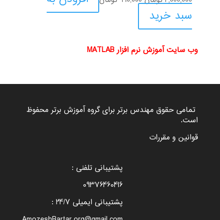
2,000,000
تومان
990,000
تومان
اصلی:
فعلی:
سبد خرید
2,000,000 تومان
990,000 تومان.
بود.
وب سایت آموزش نرم افزار MATLAB
تمامی حقوق مهندس برتر برای گروه
آموزش برتر
محفوظ
است.
قوانین و مقررات
پشتیبانی تلفنی :
09376460416
پشتیبانی ایمیلی 24/7 :
AmozeshBartar.org@gmail.com