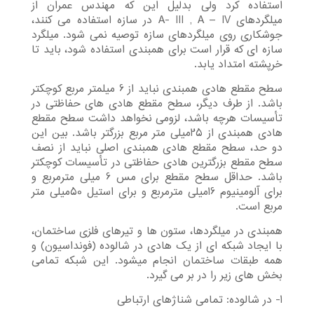
استفاده کرد ولی بدلیل این که مهندس عمران از
میلگردهای A- III , A – IV در سازه استفاده می کنند،
جوشکاری روی میلگردهای سازه توصیه نمی شود. میلگرد
سازه ای که قرار است برای همبندی استفاده شود، باید تا
خرپشته امتداد یابد.
سطح مقطع هادی همبندی نباید از 6 میلمتر مربع کوچکتر
باشد. از طرف دیگر، سطح مقطع هادی های حفاظتی در
تأسیسات هرچه باشد، لزومی نخواهد داشت سطح مقطع
هادی همبندی از 25میلی متر مربع بزرگتر باشد. بین این
دو حد، سطح مقطع هادی همبندی اصلی نباید از نصف
سطح مقطع بزرگترین هادی حفاظتی در تأسیسات کوچکتر
باشد. حداقل سطح مقطع برای مس 6 میلی مترمربع و
برای آلومینیوم 16میلی مترمربع و برای استیل 50میلی متر
مربع است.
همبندی در میلگردها، ستون ها و تیرهای فلزی ساختمان،
با ایجاد شبکه ای از یک هادی در شالوده (فونداسیون) و
همه طبقات ساختمان انجام میشود. این شبکه تمامی
بخش های زیر را در بر می گیرد.
1- در شالوده: تمامی شناژهای ارتباطی