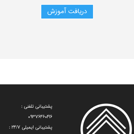
دریافت آموزش
پشتیبانی تلفنی :
09376460416
پشتیبانی ایمیلی 24/7 :