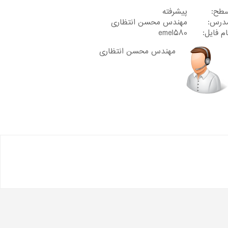
طح:
پیشرفته
درس:
مهندس محسن انتظاری
ام فایل:
eme1580
مهندس محسن انتظاری