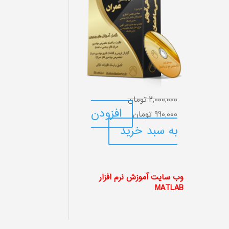
2,000,000
تومان
قیمت
قیمت
افزودن
990,000
تومان
اصلی:
فعلی:
به سبد خرید
2,000,000 تومان
990,000 تومان.
بود.
وب سایت آموزش نرم افزار
MATLAB