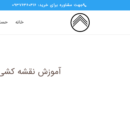
جهت مشاوره برای خرید: 09376460416
خانه
حساب
آموزش نقشه کشی ت