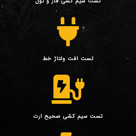
تست سیم کشی فاز و نول

تست افت ولتاژ خط

تست سیم کشی صحیح ارت