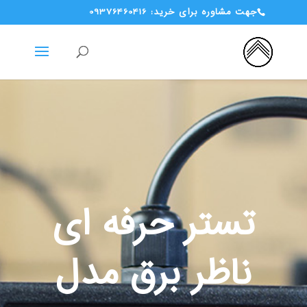
جهت مشاوره برای خرید: 09376460416
تستر حرفه ای
ناظر برق مدل