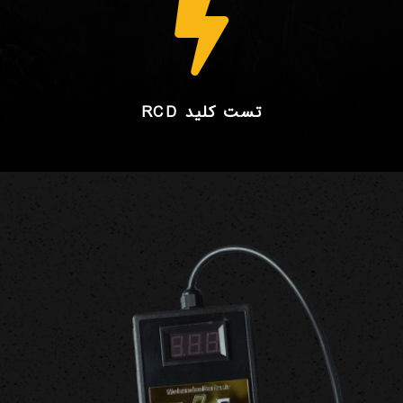

تست کلید RCD