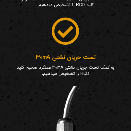
کلید RCD را تشخیص میدهیم.

تست جریان نشتی 30mA
به کمک تست جریان نشتی 30mA عملکرد صحیح کلید
RCD را تشخیص میدهیم.