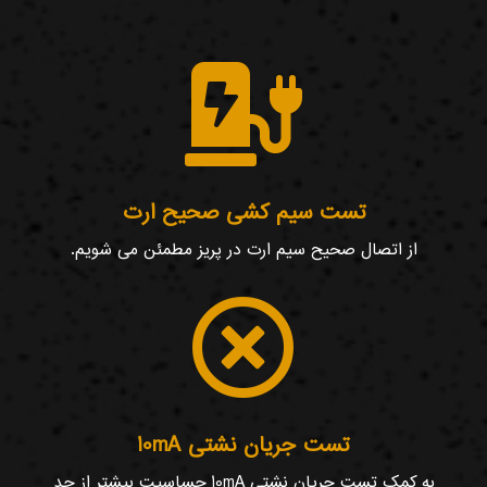

تست سیم کشی صحیح ارت
از اتصال صحیح سیم ارت در پریز مطمئن می شویم.

تست جریان نشتی 10mA
به کمک تست جریان نشتی 10mA حساسیت بیشتر از حد