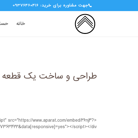
جهت مشاوره برای خرید: 09376460416
خانه
حساب
طراحی و ساخت یک قطعه جدید برای نمون
ipt" src="https://www.aparat.com/embed/26nj4?
7363422&data[responsive]=yes"></script></div>