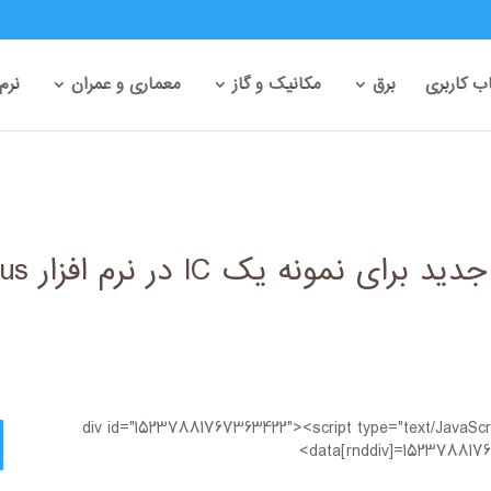
 کاربری
برق
مکانیک و گاز
معماری و عمران
نرم
ه یک IC در نرم افزار Proteus
<div id="15237881767363422"><script type="text/JavaScr
data[rnddiv]=1523788176