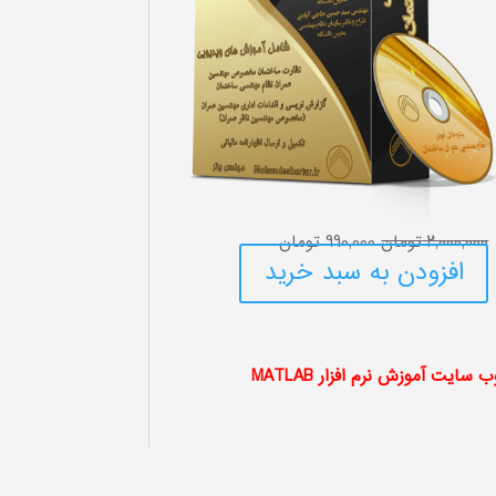
قیمت
قیمت
2,000,000
تومان
990,000
تومان
اصلی:
فعلی:
افزودن به سبد خرید
2,000,000 تومان
990,000 تومان.
بود.
ب سایت آموزش نرم افزار MATLAB