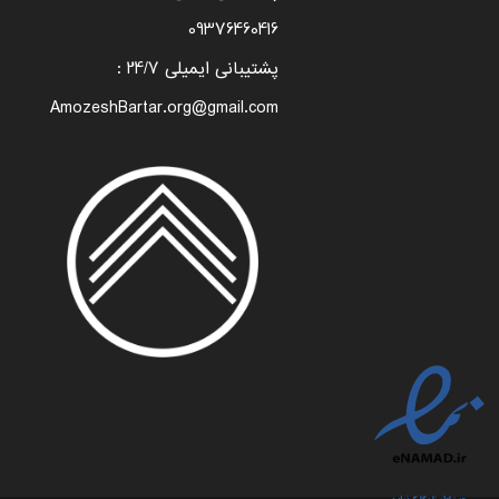
09376460416
پشتیبانی ایمیلی 24/7 :
AmozeshBartar.org@gmail.com