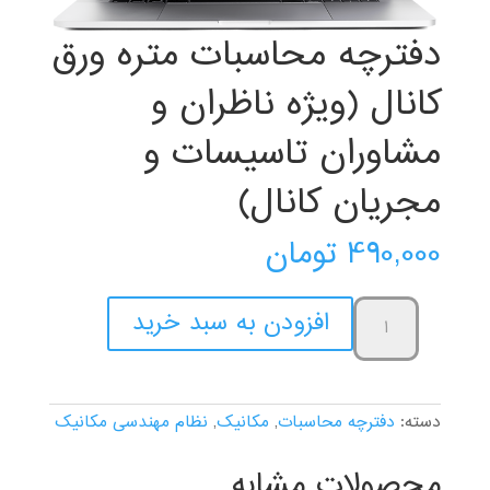
دفترچه محاسبات متره ورق
کانال (ویژه ناظران و
مشاوران تاسیسات و
مجریان کانال)
490,000
تومان
دفترچه
افزودن به سبد خرید
محاسبات
متره
ورق
کانال
(ویژه
دسته:
دفترچه محاسبات
,
مکانیک
,
نظام مهندسی مکانیک
ناظران
و
محصولات مشابه