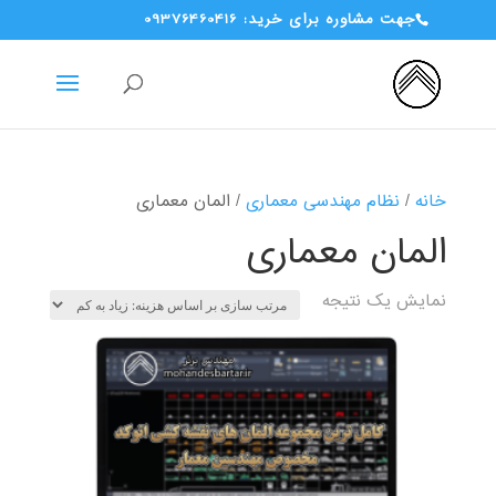
جهت مشاوره برای خرید: 09376460416
خانه
/
نظام مهندسی معماری
/ المان معماری
المان معماری
نمایش یک نتیجه