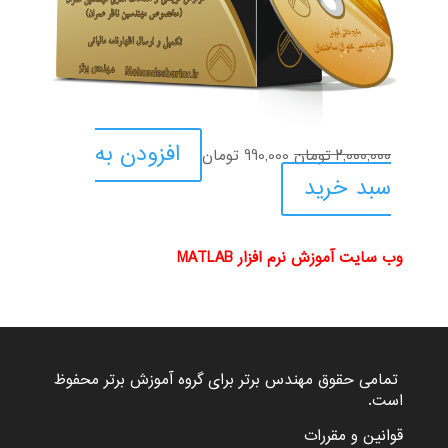
قیمت
قیمت
افزودن به
2,000,000
تومان
990,000
تومان
اصلی:
فعلی:
سبد خرید
2,000,000 تومان
990,000 تومان.
بود.
وب سایت آموزش نرم افزار MATLAB
تمامی حقوق مهندس برتر برای گروه
آموزش برتر
محفوظ
است.
قوانین و مقررات