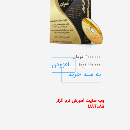
2,000,000
تومان
قیمت
قیمت
افزودن
990,000
تومان
اصلی:
فعلی:
به سبد خرید
2,000,000 تومان
990,000 تومان.
بود.
وب سایت آموزش نرم افزار
MATLAB