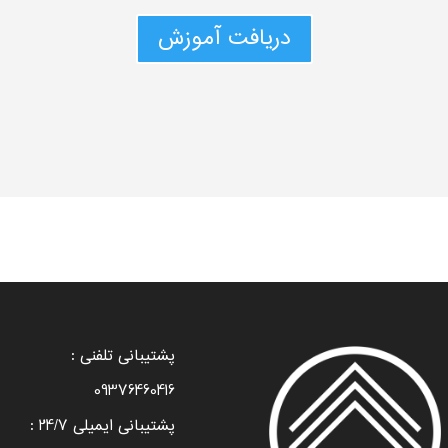
دریافت آموزش
پشتیبانی تلفنی :
09376460416
پشتیبانی ایمیلی 24/7 :