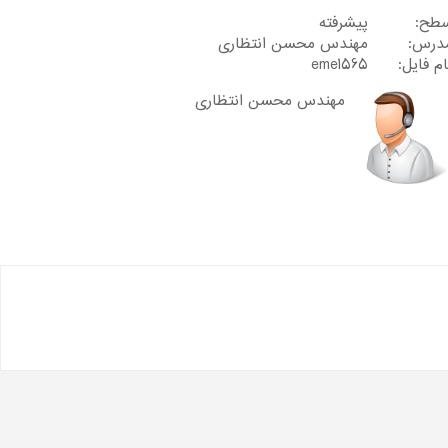
طح:
پیشرفته
درس:
مهندس محسن انتظاری
ام فایل:
eme1565
مهندس محسن انتظاری