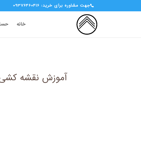
جهت مشاوره برای خرید: 09376460416
خانه
حساب
آموزش نقشه کشی ت