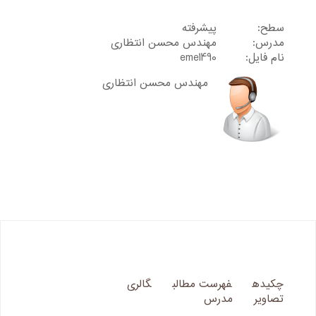
سطح:
پیشرفته
مدرس:
مهندس محسن انتظاری
نام فایل:
eme1490
مهندس محسن انتظاری
چکیده
فهرست مطالب
گالری
تصاویر
مدرس