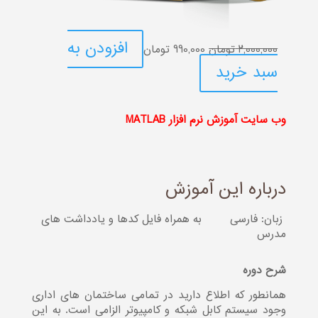
قیمت
قیمت
افزودن به
2,000,000
تومان
990,000
تومان
اصلی:
فعلی:
سبد خرید
2,000,000 تومان
990,000 تومان.
بود.
وب سایت آموزش نرم افزار MATLAB
درباره این آموزش
زبان: فارسی
به همراه فایل کدها و یادداشت های
مدرس
شرح دوره
همانطور که اطلاع دارید در تمامی ساختمان های اداری
وجود سیستم کابل شبکه و کامپیوتر الزامی است. به این