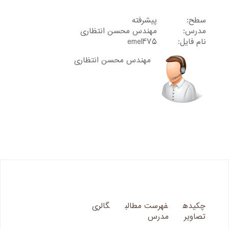
سطح:
پیشرفته
مدرس:
مهندس محسن انتظاری
نام فایل:
eme1475
مهندس محسن انتظاری
چکیده
فهرست مطالب
گالری
تصاویر
مدرس