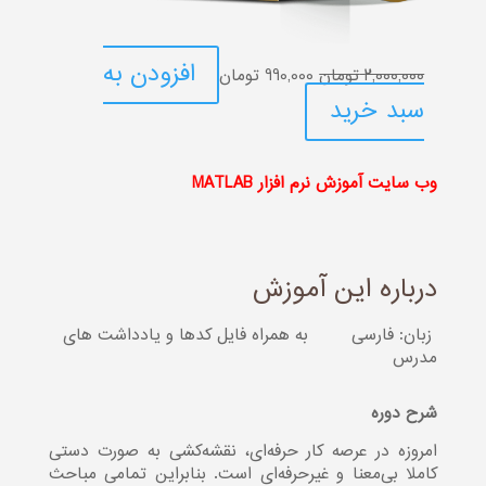
قیمت
قیمت
افزودن به
2,000,000
تومان
990,000
تومان
اصلی:
فعلی:
سبد خرید
2,000,000 تومان
990,000 تومان.
بود.
وب سایت آموزش نرم افزار MATLAB
درباره این آموزش
زبان: فارسی
به همراه فایل کدها و یادداشت های
مدرس
شرح دوره
امروزه در عرصه کار حرفه‌ای، نقشه‌کشی به صورت دستی
کاملا بی‌معنا و غیرحرفه‌ای است. بنابراین تمامی مباحث