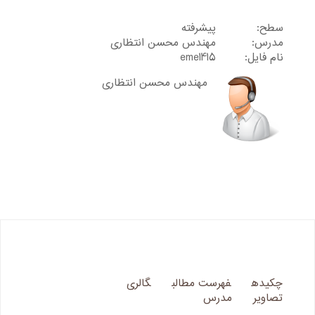
سطح:
پیشرفته
مدرس:
مهندس محسن انتظاری
نام فایل:
eme1415
مهندس محسن انتظاری
چکیده
فهرست مطالب
گالری
تصاویر
مدرس