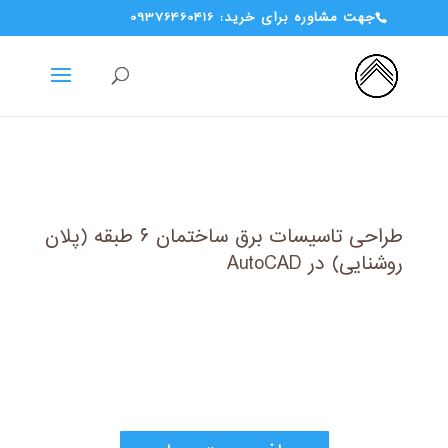
جهت مشاوره برای خرید: 09376460416
طراحی تاسیسات برق ساختمان 6 طبقه (پلان
روشنایی) در AutoCAD