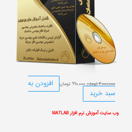
قیمت
قیمت
افزودن به
2,000,000
تومان
990,000
تومان
اصلی:
فعلی:
سبد خرید
2,000,000 تومان
990,000 تومان.
بود.
وب سایت آموزش نرم افزار MATLAB